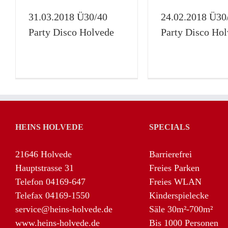
Disco Holvede
Holve
31.03.2018 Ü30/40
24.02.2018 Ü30
Disco
Galerie
Ü30/40
Galerie
Rei
Party Disco Holvede
Party Disco Ho
HEINS HOLVEDE
SPECIALS
21646 Holvede
Barrierefrei
Hauptstrasse 31
Freies Parken
Telefon 04169-647
Freies WLAN
Telefax 04169-1550
Kinderspielecke
service@heins-holvede.de
Säle 30m²-700m²
www.heins-holvede.de
Bis 1000 Personen