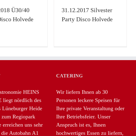
Disco Holvede
2018 Ü30/40
31.12.2017 Silvester
isco
Galerie
Silvesterparty
Disco Holvede
Party Disco Holvede
T
CATERING
astronomie HEINS
Wir liefern Ihnen ab 30
iegt nördlich des
Personen leckere Speisen für
s Lüneburger Heide
Ihre private Veranstaltung oder
t zum Regiopark
Ihre Betriebsfeier. Unser
ie erreichen uns sehr
Anspruch ist es, Ihnen
r die Autobahn A1
hochwertiges Essen zu liefern,