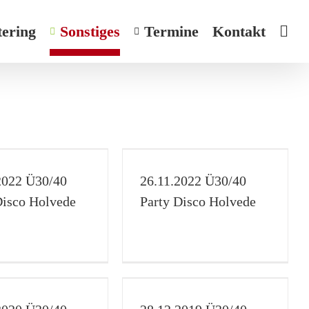
tering
Sonstiges
Termine
Kontakt
1.2022 Ü30/40 Party
Disco Holvede
2022 Ü30/40
26.11.2022 Ü30/40
Disco
Galerie
Ü30/40
Disco Holvede
Party Disco Holvede
2.2019 Ü30/40 Party
Disco Holvede