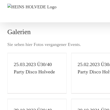
Zum
Inhalt
springen
Galerien
Sie sehen hier Fotos vergangener Events.
y
25.02.2023 Ü30/40 Party
28.01.2023 Ü3
Disco Holvede
Disco Ho
25.03.2023 Ü30/40
25.02.2023 Ü30
Disco
Galerie
Ü30/40
Disco
Galerie
Party Disco Holvede
Party Disco Ho
y
30.10.2021 Ü30/40 Party
29.02.2020 Ü3
Disco Holvede
Disco Ho