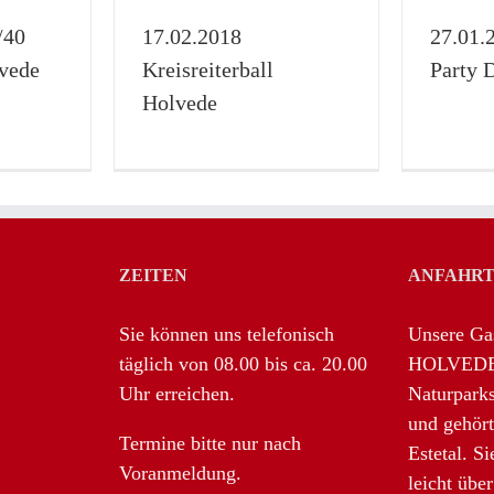
de
Disco Holvede
/40
17.02.2018
27.01.
terball
Disco
Galerie
Ü30/40
D
lvede
Kreisreiterball
Party 
Holvede
ZEITEN
ANFAHR
Sie können uns telefonisch
Unsere G
täglich von 08.00 bis ca. 20.00
HOLVEDE l
Uhr erreichen.
Naturpark
und gehör
Termine bitte nur nach
Estetal. S
Voranmeldung.
leicht übe